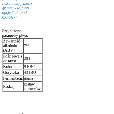
ześrutowany nieco
grubiej - wybierz
opcję "tak -pod
kociołek"
Przybliżone
parametry piwa:
Zawartość
alkoholu
7%
(ABV)
Ilość piwa z
20 l
zestawu
Kolor
9 EBC
Goryczka
43 IBU
Fermentacja
górna
zestaw
Rodzaj
surowców