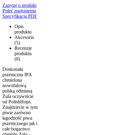
Zapytaj o produkt
Poleć znajomemu
Specyfikacja PDF
Opis
produktu
Akcesoria
(5)
Recenzje
produktu
(0)
Doskonała
pszeniczna IPA
chmielona
nowofalową
polską odmianą
Zula oczywiście
od PolishHops.
Znajdziecie w tym
piwie zarówno
łagodność piwa
pszenicznego jak i
całe bogactwo
chmielu Zula -