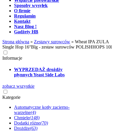
Wsparcie piwowarskie
Sposoby wysyłek
O firmie
Regulamin
Kontakt
Nasz Blog !
Gadżety HB
Strona główna
»
Zestawy surowców
»
Wheat IPA ZULA
Single Hop 16°Blg - zestaw surowców POLISHHOPS 10l
Informacje
WYPRZEDAŻ drożdży
płynnych Yeast Side Labs
zobacz wszystkie
Kategorie
Automatyczne kotły zacierno-
warzelne
(4)
Chmiele
(148)
Dodatki różne
(70)
Drożdże
(63)