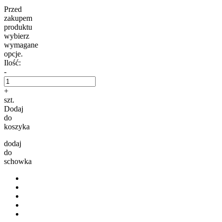
Przed
zakupem
produktu
wybierz
wymagane
opcje.
Ilość:
-
+
szt.
Dodaj
do
koszyka
dodaj
do
schowka