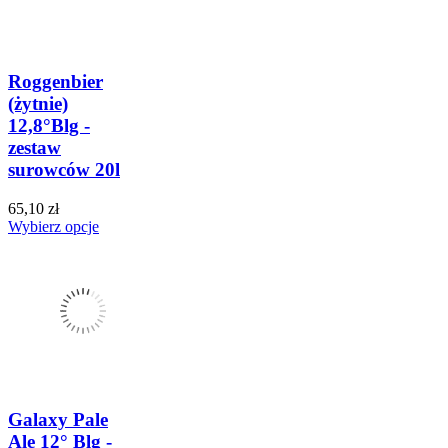
Roggenbier
(żytnie)
12,8°Blg -
zestaw
surowców 20l
65,10 zł
Wybierz opcje
Galaxy Pale
Ale 12° Blg -