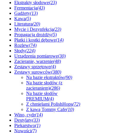
Ekstrakty słodowe
(23)
Fermentacja
(43)
Gadżety
(13)
Kawa
(5)
Literatura
(20)
Mycie i Dezynfekcja
(23)
Propagacja drożdży
(5)
Płatki i kostki dębowe
(14)
Rozlew
(74)
Słody
(224)
Urządzenia pomiarowe
(30)
Zacieranie, warzenie
(48)
Zestawy sprzętowe
(4)
Zestawy surowców
(380)
Na bazie ekstraktów
(90)
Na bazie słodów (z
zacieraniem)
(286)
Na bazie słodów
PREMIUM
(4)
Z chmielami PolishHops
(72)
Z kawą Tommy Cafe
(10)
Wino, cydr
(14)
Destylaty
(33)
Piekarstwo
(1)
Nowości
(7)