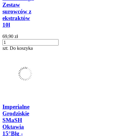
Zestaw
surowców z
ekstraktów
10l
69,90 zł
szt.
Do koszyka
Imperialne
Grodziskie
SMaSH
Oktawia
15°Blg -