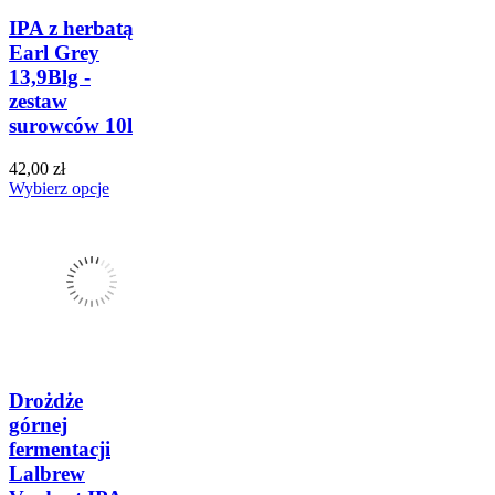
IPA z herbatą
Earl Grey
13,9Blg -
zestaw
surowców 10l
42,00 zł
Wybierz opcje
Drożdże
górnej
fermentacji
Lalbrew