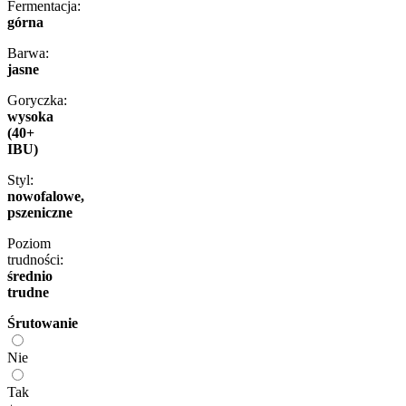
Fermentacja:
górna
Barwa:
jasne
Goryczka:
wysoka
(40+
IBU)
Styl:
nowofalowe,
pszeniczne
Poziom
trudności:
średnio
trudne
Śrutowanie
Nie
Tak