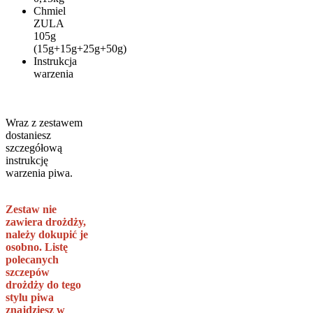
Chmiel
ZULA
105g
(15g+15g+25g+50g)
Instrukcja
warzenia
Wraz z zestawem
dostaniesz
szczegółową
instrukcję
warzenia piwa.
Zestaw nie
zawiera drożdży,
należy dokupić je
osobno. Listę
polecanych
szczepów
drożdży do tego
stylu piwa
znajdziesz w