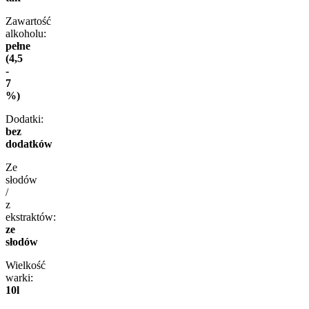
Zawartość
alkoholu:
pełne
(4,5
-
7
%)
Dodatki:
bez
dodatków
Ze
słodów
/
z
ekstraktów:
ze
słodów
Wielkość
warki:
10l