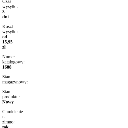
Czas
wysyłki:
3
dni
Koszt
wysyłki:
od
15,95
zł
Numer
katalogowy:
1688
Stan
magazynowy:
Stan
produktu:
Nowy
Chmielenie
na
zimno:
tak