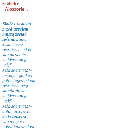
zakładce
"Akcesoria".
Słody z zestawu
przed użyciem
muszą zostać
ześrutowane.
Jeśli chcesz
ześrutować słód
samodzielnie -
wybierz opcję
"nie"
Jeśli zacierasz w
zwykłym ganku i
potrzebujesz słodu
ześrutowanego
standardowo -
wybierz opcję
"tak"
Jeśli zacierasz w
automatycznym
kotle zacierno-
warzelnym i
potrzebujesz słodu