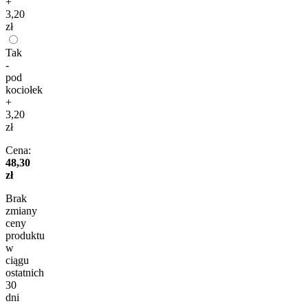
+
3,20
zł
Tak
-
pod
kociołek
+
3,20
zł
Cena:
48,30
zł
Brak
zmiany
ceny
produktu
w
ciągu
ostatnich
30
dni