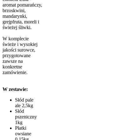
aromat pomarańczy,
brzoskwini,
mandarynki,
grejpfruta, moreli i
świeżej śliwki.
W komplecie
świeże i wysokiej
jakości surowce,
przygotowane
zawsze na
konkretne
zamówienie.
W zestawie:
Słód pale
ale 2,5kg
Słód
pszeniczny
1kg
Płatki
owsiane
0,15kg