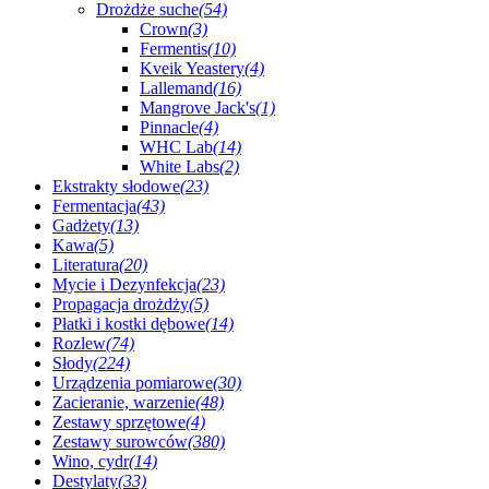
Drożdże suche
(54)
Crown
(3)
Fermentis
(10)
Kveik Yeastery
(4)
Lallemand
(16)
Mangrove Jack's
(1)
Pinnacle
(4)
WHC Lab
(14)
White Labs
(2)
Ekstrakty słodowe
(23)
Fermentacja
(43)
Gadżety
(13)
Kawa
(5)
Literatura
(20)
Mycie i Dezynfekcja
(23)
Propagacja drożdży
(5)
Płatki i kostki dębowe
(14)
Rozlew
(74)
Słody
(224)
Urządzenia pomiarowe
(30)
Zacieranie, warzenie
(48)
Zestawy sprzętowe
(4)
Zestawy surowców
(380)
Wino, cydr
(14)
Destylaty
(33)