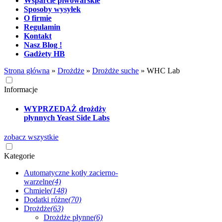
Wsparcie piwowarskie
Sposoby wysyłek
O firmie
Regulamin
Kontakt
Nasz Blog !
Gadżety HB
Strona główna
»
Drożdże
»
Drożdże suche
»
WHC Lab
Informacje
WYPRZEDAŻ drożdży
płynnych Yeast Side Labs
zobacz wszystkie
Kategorie
Automatyczne kotły zacierno-
warzelne
(4)
Chmiele
(148)
Dodatki różne
(70)
Drożdże
(63)
Drożdże płynne
(6)