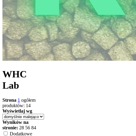
WHC
Lab
Strona
1
ogółem
produktów: 14
Wyświetlaj wg
Wyników na
stronie:
28
56
84
Dodatkowe