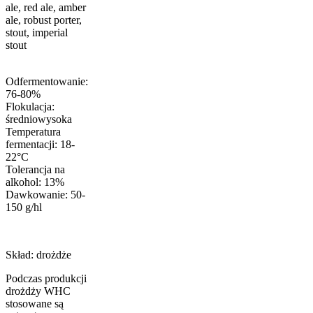
ale, red ale, amber
ale, robust porter,
stout, imperial
stout
Odfermentowanie:
76-80%
Flokulacja:
średniowysoka
Temperatura
fermentacji: 18-
22°C
Tolerancja na
alkohol: 13%
Dawkowanie: 50-
150 g/hl
Skład: drożdże
Podczas produkcji
drożdży WHC
stosowane są