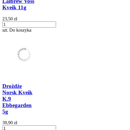
Lalbrew Voss
Kveik 11g
23,50 zł
szt.
Do koszyka
Drożdże
Norsk Kveik
K.9
Ebbegarden
5g
39,90 zł