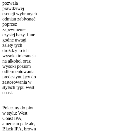
pozwala
prawdziwej
esencji wybranych
odmian zabłysnąć
poprzez
zapewnienie
czystej bazy. Inne
godne uwagi
zalety tych
drożdży to ich
wysoka tolerancja
na alkohol oraz
wysoki poziom
odfermentowania
predestynujący do
zastosowania w
stylach typu west
coast.
Polecany do piw
w stylu: West
Coast IPA,
american pale ale,
Black IPA, brown