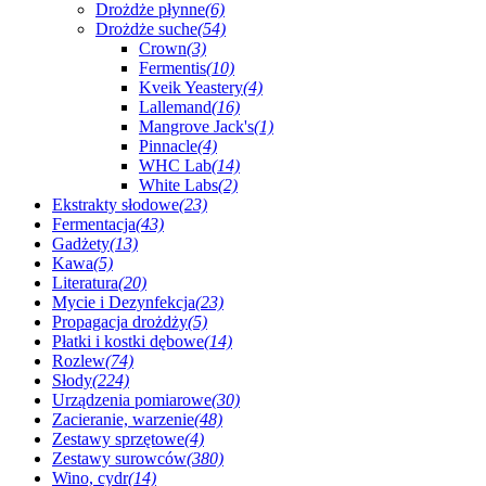
Drożdże płynne
(6)
Drożdże suche
(54)
Crown
(3)
Fermentis
(10)
Kveik Yeastery
(4)
Lallemand
(16)
Mangrove Jack's
(1)
Pinnacle
(4)
WHC Lab
(14)
White Labs
(2)
Ekstrakty słodowe
(23)
Fermentacja
(43)
Gadżety
(13)
Kawa
(5)
Literatura
(20)
Mycie i Dezynfekcja
(23)
Propagacja drożdży
(5)
Płatki i kostki dębowe
(14)
Rozlew
(74)
Słody
(224)
Urządzenia pomiarowe
(30)
Zacieranie, warzenie
(48)
Zestawy sprzętowe
(4)
Zestawy surowców
(380)
Wino, cydr
(14)