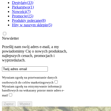
Destylaty
(33)
Piekarstwo
(1)
Nowości
(7)
Promocje
(15)
Produkty polecane
(8)
Hity w naszym sklepie
(5)
Newsletter
Prześlij nam swój adres e-mail, a my
powiadomimy Cię o nowych produktach,
najlepszych cenach, promocjach i
wyprzedażach.
Wyrażam zgodę na przetwarzanie danych
osobowych do celów marketingowych
Wyrażam zgodę na otrzymywanie informacji
handlowych na wskazany przeze mnie adres e-
mail