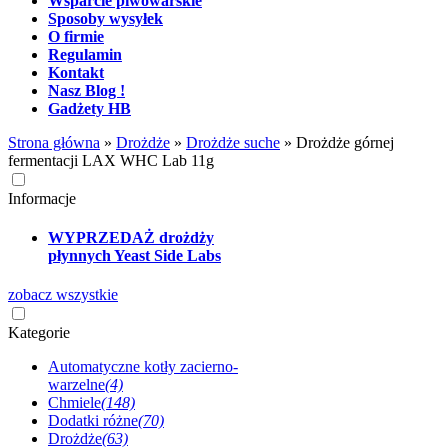
Wsparcie piwowarskie
Sposoby wysyłek
O firmie
Regulamin
Kontakt
Nasz Blog !
Gadżety HB
Strona główna
»
Drożdże
»
Drożdże suche
»
Drożdże górnej
fermentacji LAX WHC Lab 11g
Informacje
WYPRZEDAŻ drożdży
płynnych Yeast Side Labs
zobacz wszystkie
Kategorie
Automatyczne kotły zacierno-
warzelne
(4)
Chmiele
(148)
Dodatki różne
(70)
Drożdże
(63)