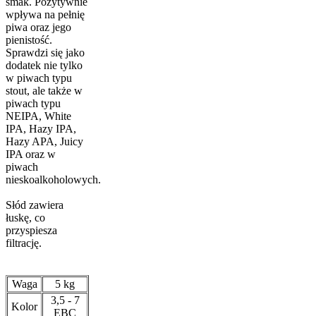
smak. Pozytywnie
wpływa na pełnię
piwa oraz jego
pienistość.
Sprawdzi się jako
dodatek nie tylko
w piwach typu
stout, ale także w
piwach typu
NEIPA, White
IPA, Hazy IPA,
Hazy APA, Juicy
IPA oraz w
piwach
nieskoalkoholowych.
Słód zawiera
łuskę, co
przyspiesza
filtrację.
Waga
5 kg
3,5 - 7
Kolor
EBC