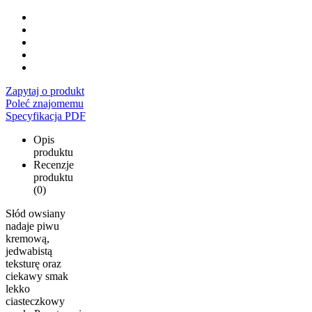
Zapytaj o produkt
Poleć znajomemu
Specyfikacja PDF
Opis
produktu
Recenzje
produktu
(0)
Słód owsiany
nadaje piwu
kremową,
jedwabistą
teksturę oraz
ciekawy smak
lekko
ciasteczkowy