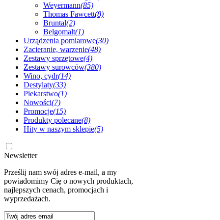
Weyermann
(85)
Thomas Fawcett
(8)
Bruntal
(2)
Belgomalt
(1)
Urządzenia pomiarowe
(30)
Zacieranie, warzenie
(48)
Zestawy sprzętowe
(4)
Zestawy surowców
(380)
Wino, cydr
(14)
Destylaty
(33)
Piekarstwo
(1)
Nowości
(7)
Promocje
(15)
Produkty polecane
(8)
Hity w naszym sklepie
(5)
Newsletter
Prześlij nam swój adres e-mail, a my
powiadomimy Cię o nowych produktach,
najlepszych cenach, promocjach i
wyprzedażach.