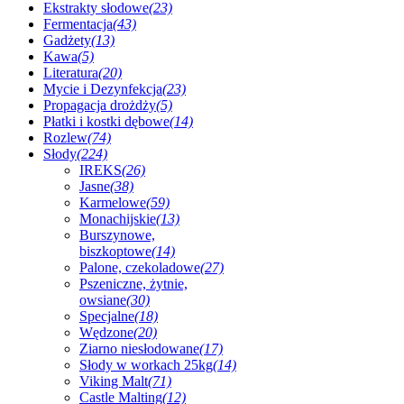
Ekstrakty słodowe
(23)
Fermentacja
(43)
Gadżety
(13)
Kawa
(5)
Literatura
(20)
Mycie i Dezynfekcja
(23)
Propagacja drożdży
(5)
Płatki i kostki dębowe
(14)
Rozlew
(74)
Słody
(224)
IREKS
(26)
Jasne
(38)
Karmelowe
(59)
Monachijskie
(13)
Burszynowe,
biszkoptowe
(14)
Palone, czekoladowe
(27)
Pszeniczne, żytnie,
owsiane
(30)
Specjalne
(18)
Wędzone
(20)
Ziarno niesłodowane
(17)
Słody w workach 25kg
(14)
Viking Malt
(71)
Castle Malting
(12)