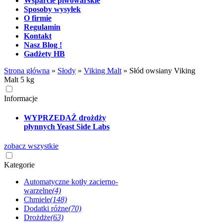
Wsparcie piwowarskie
Sposoby wysyłek
O firmie
Regulamin
Kontakt
Nasz Blog !
Gadżety HB
Strona główna
»
Słody
»
Viking Malt
»
Słód owsiany Viking
Malt 5 kg
Informacje
WYPRZEDAŻ drożdży
płynnych Yeast Side Labs
zobacz wszystkie
Kategorie
Automatyczne kotły zacierno-
warzelne
(4)
Chmiele
(148)
Dodatki różne
(70)
Drożdże
(63)