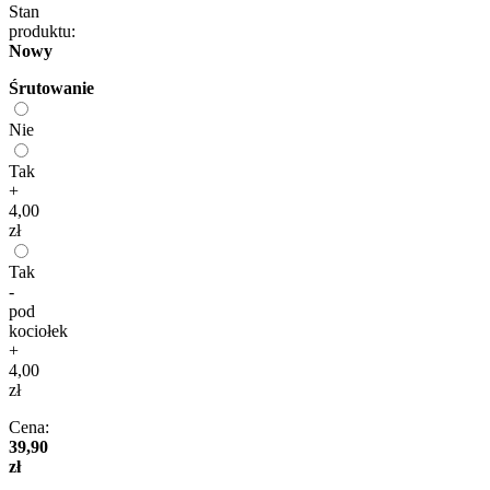
Stan
produktu:
Nowy
Śrutowanie
Nie
Tak
+
4,00
zł
Tak
-
pod
kociołek
+
4,00
zł
Cena:
39,90
zł