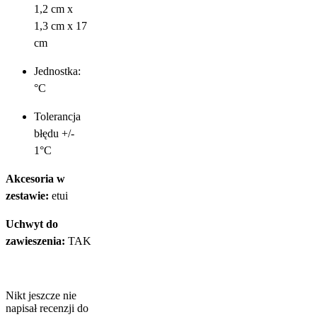
1,2 cm x
1,3 cm x 17
cm
Jednostka:
°C
Tolerancja
błędu +/-
1°C
Akcesoria w
zestawie:
etui
Uchwyt do
zawieszenia:
TAK
Nikt jeszcze nie
napisał recenzji do