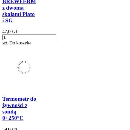
BREWFERM
z dwoma
skalami Plato
i SG
47,00 zł
szt.
Do koszyka
Termometr do
żywności z
sondą
0+250°C
59,00 zł