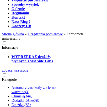
Wsparcie piwowarskie
Sposoby wysyłek
O firmie
Regulamin
Kontakt
Nasz Blog !
Gadżety HB
Strona główna
»
Urządzenia pomiarowe
»
Termometr
uniwersalny
Informacje
WYPRZEDAŻ drożdży
płynnych Yeast Side Labs
zobacz wszystkie
Kategorie
Automatyczne kotły zacierno-
warzelne
(4)
Chmiele
(148)
Dodatki różne
(70)
Drożdże
(63)