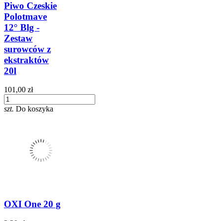
Piwo Czeskie
Polotmave
12° Blg -
Zestaw
surowców z
ekstraktów
20l
101,00 zł
szt.
Do koszyka
OXI One 20 g