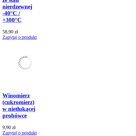
nierdzewnej
-40°C /
+300°C
58,90 zł
Zapytaj o produkt
Winomierz
(cukromierz)
w nietłukącej
probówce
9,90 zł
Zapytaj o produkt