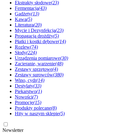
Ekstrakty słodowe
(23)
Fermentacja
(43)
Gadżety
(13)
Kawa
(5)
Literatura
(20)
Mycie i Dezynfekcja
(23)
Propagacja drożdży
(5)
Płatki i kostki dębowe
(14)
Rozlew
(74)
Słody
(224)
Urządzenia pomiarowe
(30)
Zacieranie, warzenie
(48)
Zestawy sprzętowe
(4)
Zestawy surowców
(380)
Wino, cydr
(14)
Destylaty
(33)
Piekarstwo
(1)
Nowości
(7)
Promocje
(15)
Produkty polecane
(8)
Hity w naszym sklepie
(5)
Newsletter