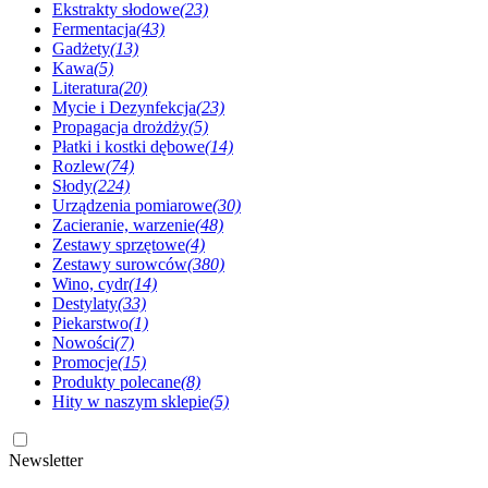
Ekstrakty słodowe
(23)
Fermentacja
(43)
Gadżety
(13)
Kawa
(5)
Literatura
(20)
Mycie i Dezynfekcja
(23)
Propagacja drożdży
(5)
Płatki i kostki dębowe
(14)
Rozlew
(74)
Słody
(224)
Urządzenia pomiarowe
(30)
Zacieranie, warzenie
(48)
Zestawy sprzętowe
(4)
Zestawy surowców
(380)
Wino, cydr
(14)
Destylaty
(33)
Piekarstwo
(1)
Nowości
(7)
Promocje
(15)
Produkty polecane
(8)
Hity w naszym sklepie
(5)
Newsletter