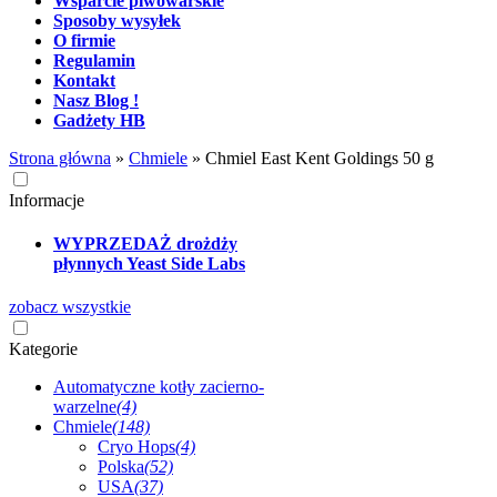
Wsparcie piwowarskie
Sposoby wysyłek
O firmie
Regulamin
Kontakt
Nasz Blog !
Gadżety HB
Strona główna
»
Chmiele
»
Chmiel East Kent Goldings 50 g
Informacje
WYPRZEDAŻ drożdży
płynnych Yeast Side Labs
zobacz wszystkie
Kategorie
Automatyczne kotły zacierno-
warzelne
(4)
Chmiele
(148)
Cryo Hops
(4)
Polska
(52)
USA
(37)