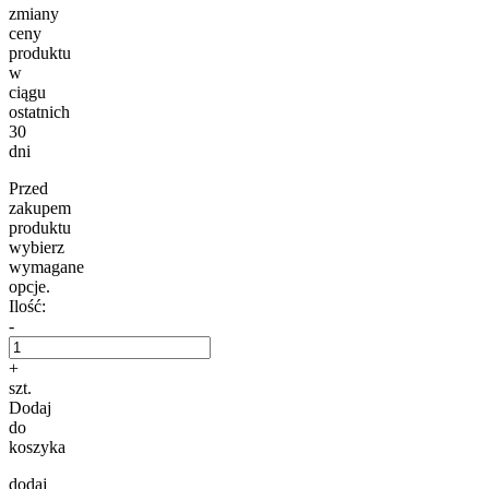
zmiany
ceny
produktu
w
ciągu
ostatnich
30
dni
Przed
zakupem
produktu
wybierz
wymagane
opcje.
Ilość:
-
+
szt.
Dodaj
do
koszyka
dodaj