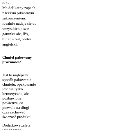
roku.
Ma delikatny zapach
z lekkim pikantnym
zakończeniem.
Idealnie nadaje się do
wszystkich piw z
gatunku ale, IPA,
bitter, stout, porter
angielski.
Chmiel pakowany
próżniowo!
Jest to najlepszy
sposób pakowania
chmielu, opakowanie
jest nie tylko
hermetyczne, ale
pozbawione
powietrza, co
pozwala na długi
czas zachować
świeżość produktu.
Dodatkową zaletą
jest znaczne