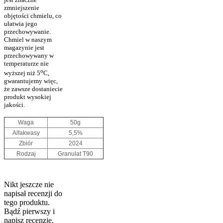
zmniejszenie
objętości chmielu, co
ułatwia jego
przechowywanie.
Chmiel w naszym
magazynie jest
przechowywany w
temperaturze nie
o
wyższej niż 5
C,
gwarantujemy więc,
że zawsze dostaniecie
produkt wysokiej
jakości.
Waga
50g
Alfakwasy
5,5%
Zbiór
2024
Rodzaj
Granulat T90
Nikt jeszcze nie
napisał recenzji do
tego produktu.
Bądź pierwszy i
napisz recenzję.