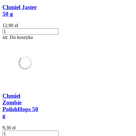
Chmiel Jaster
50 g
12,90 zł
szt.
Do koszyka
Chmiel
Zombie
PolishHops 50
g
9,30 zł