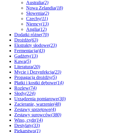
Australia
(2)
Nowa Zelandia
(18)
Słowenia
(2)
Czechy
(11)
Niemcy
(13)
Anglia
(12)
Dodatki różne
(70)
Drożdże
(63)
Ekstrakty słodowe
(23)
Fermentacja
(43)
Gadżety
(13)
Kawa
(5)
Literatura
(20)
Mycie i Dezynfekcja
(23)
Propagacja drożdży
(5)
Płatki i kostki dębowe
(14)
Rozlew
(74)
Słody
(224)
Urządzenia pomiarowe
(30)
Zacieranie, warzenie
(48)
Zestawy sprzętowe
(4)
Zestawy surowców
(380)
Wino, cydr
(14)
Destylaty
(33)
Piekarstwo
(1)