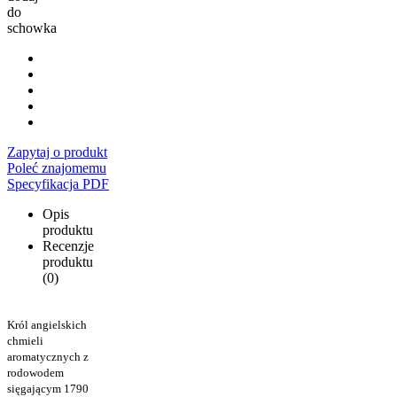
do
schowka
Zapytaj o produkt
Poleć znajomemu
Specyfikacja PDF
Opis
produktu
Recenzje
produktu
(0)
Król angielskich
chmieli
aromatycznych z
rodowodem
sięgającym 1790