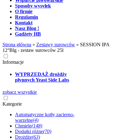
Wsparcie piwowarskie
Sposoby wysyłek
O firmie
Regulamin
Kontakt
Nasz Blog !
Gadżety HB
Strona główna
»
Zestawy surowców
»
SESSION IPA
12°Blg - zestaw surowców 25l
Informacje
WYPRZEDAŻ drożdży
płynnych Yeast Side Labs
zobacz wszystkie
Kategorie
Automatyczne kotły zacierno-
warzelne
(4)
Chmiele
(148)
Dodatki różne
(70)
Drożdże
(63)