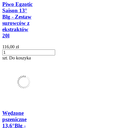
Piwo Egzotic
Saison 13°
Blg - Zestaw
surowców z
ekstraktów
20l
116,00 zł
szt.
Do koszyka
Wędzone
pszeniczne
13,6°Blg -