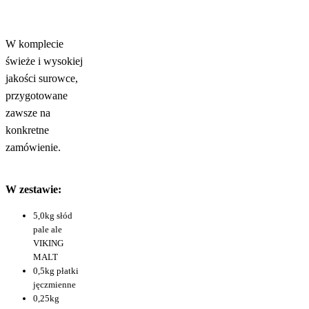
W komplecie
świeże i wysokiej
jakości surowce,
przygotowane
zawsze na
konkretne
zamówienie.
W zestawie:
5,0kg słód
pale ale
VIKING
MALT
0,5kg płatki
jęczmienne
0,25kg