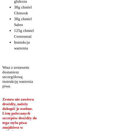
glukoza
38g chmiel
Chinook
38g chmiel
Sabro
125g chmiel
Centennial
Instrukcja
warzenia
Wraz z zestawem
dostaniesz
szczegółową
instrukcję warzenia
piwa.
Zestaw nie zawiera
drożdży, należy
dokupić je osobno.
Listę polecanych
szczepów drożdży do
tego stylu piwa
znajdziesz w