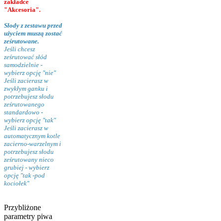
zakładce
"Akcesoria".
Słody z zestawu przed
użyciem muszą zostać
ześrutowane.
Jeśli chcesz
ześrutować słód
samodzielnie -
wybierz opcję "nie"
Jeśli zacierasz w
zwykłym ganku i
potrzebujesz słodu
ześrutowanego
standardowo -
wybierz opcję "tak"
Jeśli zacierasz w
automatycznym kotle
zacierno-warzelnym i
potrzebujesz słodu
ześrutowany nieco
grubiej - wybierz
opcję "tak -pod
kociołek"
Przybliżone
parametry piwa