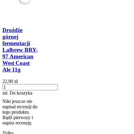
Drożdże
górnej
fermentacji
Lalbrew BRY-
97 American
West Coast
Ale 11g
22,90 zł
szt.
Do koszyka
Nikt jeszcze nie
napisał recenzji do
tego produktu.
Bądź pierwszy i
napisz recenzję.
Tylko