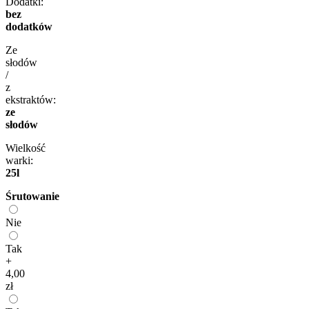
Dodatki:
bez
dodatków
Ze
słodów
/
z
ekstraktów:
ze
słodów
Wielkość
warki:
25l
Śrutowanie
Nie
Tak
+
4,00
zł