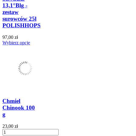
13,1°Blg -
zestaw
surowców 25l
POLISHHOPS
97,00 zł
Wybierz opcje
Chmiel
Chinook 100
g
23,00 zł