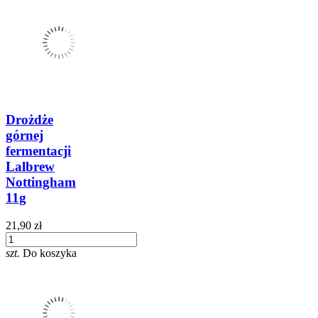
Drożdże
górnej
fermentacji
Lalbrew
Nottingham
11g
21,90 zł
szt.
Do koszyka