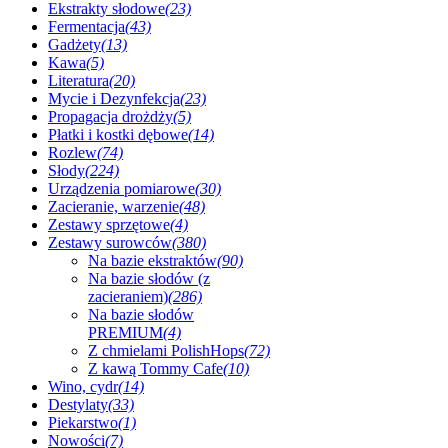
Ekstrakty słodowe
(23)
Fermentacja
(43)
Gadżety
(13)
Kawa
(5)
Literatura
(20)
Mycie i Dezynfekcja
(23)
Propagacja drożdży
(5)
Płatki i kostki dębowe
(14)
Rozlew
(74)
Słody
(224)
Urządzenia pomiarowe
(30)
Zacieranie, warzenie
(48)
Zestawy sprzętowe
(4)
Zestawy surowców
(380)
Na bazie ekstraktów
(90)
Na bazie słodów (z
zacieraniem)
(286)
Na bazie słodów
PREMIUM
(4)
Z chmielami PolishHops
(72)
Z kawą Tommy Cafe
(10)
Wino, cydr
(14)
Destylaty
(33)
Piekarstwo
(1)
Nowości
(7)