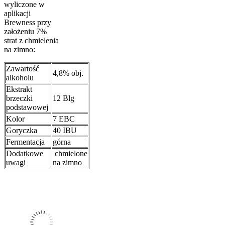
wyliczone w
aplikacji
Brewness przy
założeniu 7%
strat z chmielenia
na zimno:
Zawartość
4,8% obj.
alkoholu
Ekstrakt
brzeczki
12 Blg
podstawowej
Kolor
7 EBC
Goryczka
40 IBU
Fermentacja
górna
Dodatkowe
chmielone
uwagi
na zimno