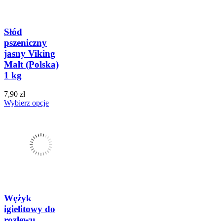
Słód
pszeniczny
jasny Viking
Malt (Polska)
1 kg
7,90 zł
Wybierz opcje
Wężyk
igielitowy do
rozlewu