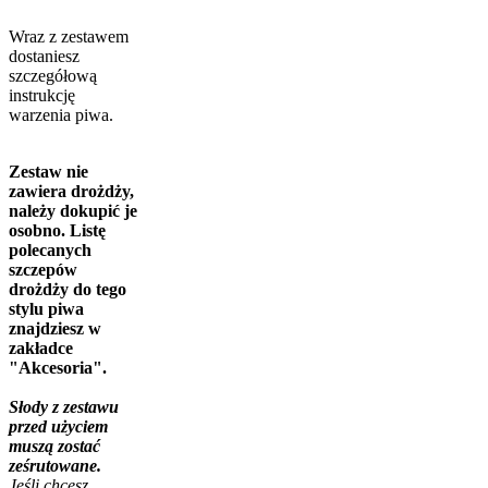
Wraz z zestawem
dostaniesz
szczegółową
instrukcję
warzenia piwa.
Zestaw nie
zawiera drożdży,
należy dokupić je
osobno. Listę
polecanych
szczepów
drożdży do tego
stylu piwa
znajdziesz w
zakładce
"Akcesoria".
Słody z zestawu
przed użyciem
muszą zostać
ześrutowane.
Jeśli chcesz