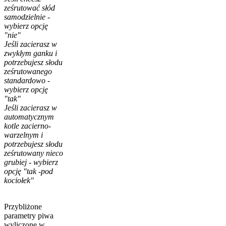
ześrutować słód
samodzielnie -
wybierz opcję
"nie"
Jeśli zacierasz w
zwykłym ganku i
potrzebujesz słodu
ześrutowanego
standardowo -
wybierz opcję
"tak"
Jeśli zacierasz w
automatycznym
kotle zacierno-
warzelnym i
potrzebujesz słodu
ześrutowany nieco
grubiej - wybierz
opcję "tak -pod
kociołek"
Przybliżone
parametry piwa
wyliczone w