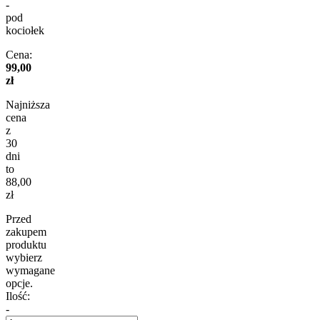
-
pod
kociołek
Cena:
99,00
zł
Najniższa
cena
z
30
dni
to
88,00
zł
Przed
zakupem
produktu
wybierz
wymagane
opcje.
Ilość:
-