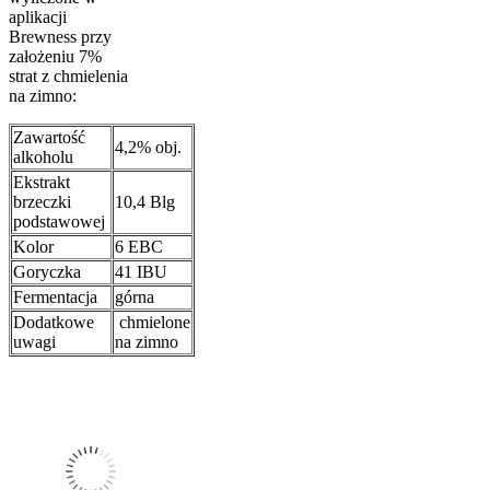
aplikacji
Brewness przy
założeniu 7%
strat z chmielenia
na zimno:
Zawartość
4,2% obj.
alkoholu
Ekstrakt
brzeczki
10,4 Blg
podstawowej
Kolor
6 EBC
Goryczka
41 IBU
Fermentacja
górna
Dodatkowe
chmielone
uwagi
na zimno