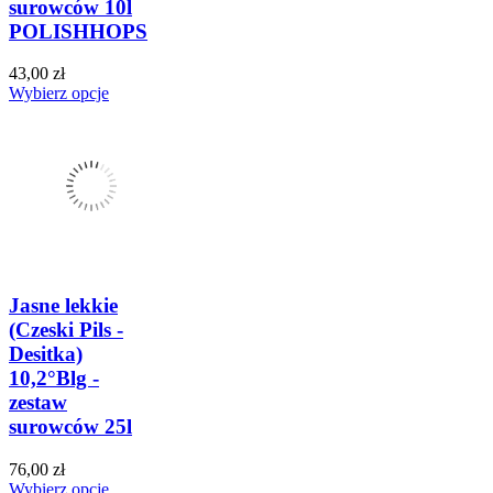
surowców 10l
POLISHHOPS
43,00 zł
Wybierz opcje
Jasne lekkie
(Czeski Pils -
Desitka)
10,2°Blg -
zestaw
surowców 25l
76,00 zł
Wybierz opcje