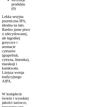
produktu
(0)
Lekka sesyjna
pszeniczna IPA,
idealna na lato.
Bardzo jasne piwo
o zdecydowanej,
ale łagodnej
goryczce i
aromacie
cytrusów
(grapefruit,
cytryna, limonka),
marakuji i
kumkwatu.
Lżejsza wersja
tradycyjnego
AIPA.
W komplecie
świeże i wysokiej
jakości surowce,
przygotowane