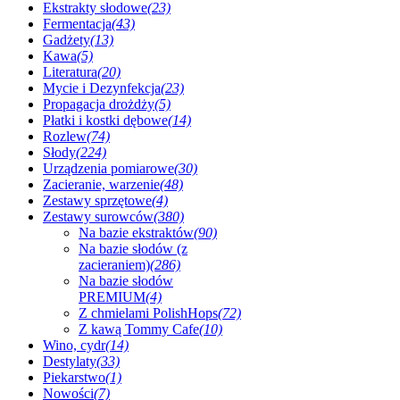
Ekstrakty słodowe
(23)
Fermentacja
(43)
Gadżety
(13)
Kawa
(5)
Literatura
(20)
Mycie i Dezynfekcja
(23)
Propagacja drożdży
(5)
Płatki i kostki dębowe
(14)
Rozlew
(74)
Słody
(224)
Urządzenia pomiarowe
(30)
Zacieranie, warzenie
(48)
Zestawy sprzętowe
(4)
Zestawy surowców
(380)
Na bazie ekstraktów
(90)
Na bazie słodów (z
zacieraniem)
(286)
Na bazie słodów
PREMIUM
(4)
Z chmielami PolishHops
(72)
Z kawą Tommy Cafe
(10)
Wino, cydr
(14)
Destylaty
(33)
Piekarstwo
(1)
Nowości
(7)