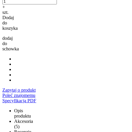
+
szt.
Dodaj
do
koszyka
dodaj
do
schowka
Zapytaj o produkt
Poleć znajomemu
Specyfikacja PDF
Opis
produktu
Akcesoria
(5)
Recenzje