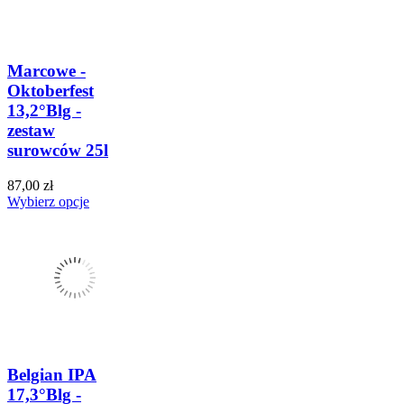
Marcowe -
Oktoberfest
13,2°Blg -
zestaw
surowców 25l
87,00 zł
Wybierz opcje
Belgian IPA
17,3°Blg -