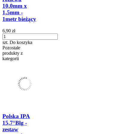
10,0mm x
1,5mm -
1metr bieżący
6,90 zł
szt.
Do koszyka
Pozostałe
produkty z
kategorii
Polska IPA
15,7°Blg -
zestaw