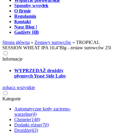
Wsparcie piwowarskie
Sposoby wysyłek
O firmie
Regulamin
Kontakt
Nasz Blog !
Gadżety HB
Strona główna
»
Zestawy surowców
»
TROPICAL
SESSION WHEAT IPA 10,4°Blg - zestaw surowców 25l
Informacje
WYPRZEDAŻ drożdży
płynnych Yeast Side Labs
zobacz wszystkie
Kategorie
Automatyczne kotły zacierno-
warzelne
(4)
Chmiele
(148)
Dodatki różne
(70)
Drożdże
(63)