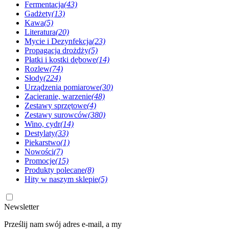
Fermentacja
(43)
Gadżety
(13)
Kawa
(5)
Literatura
(20)
Mycie i Dezynfekcja
(23)
Propagacja drożdży
(5)
Płatki i kostki dębowe
(14)
Rozlew
(74)
Słody
(224)
Urządzenia pomiarowe
(30)
Zacieranie, warzenie
(48)
Zestawy sprzętowe
(4)
Zestawy surowców
(380)
Wino, cydr
(14)
Destylaty
(33)
Piekarstwo
(1)
Nowości
(7)
Promocje
(15)
Produkty polecane
(8)
Hity w naszym sklepie
(5)
Newsletter
Prześlij nam swój adres e-mail, a my