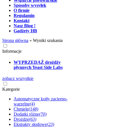
Wsparcie piwowarskie
Sposoby wysyłek
O firmie
Regulamin
Kontakt
Nasz Blog !
Gadżety HB
Strona główna
»
Wyniki szukania
Informacje
WYPRZEDAŻ drożdży
płynnych Yeast Side Labs
zobacz wszystkie
Kategorie
Automatyczne kotły zacierno-
warzelne
(4)
Chmiele
(148)
Dodatki różne
(70)
Drożdże
(63)
Ekstrakty słodowe
(23)