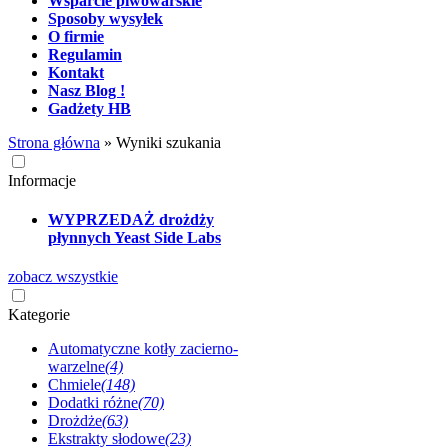
Wsparcie piwowarskie
Sposoby wysyłek
O firmie
Regulamin
Kontakt
Nasz Blog !
Gadżety HB
Strona główna
»
Wyniki szukania
Informacje
WYPRZEDAŻ drożdży
płynnych Yeast Side Labs
zobacz wszystkie
Kategorie
Automatyczne kotły zacierno-
warzelne
(4)
Chmiele
(148)
Dodatki różne
(70)
Drożdże
(63)
Ekstrakty słodowe
(23)