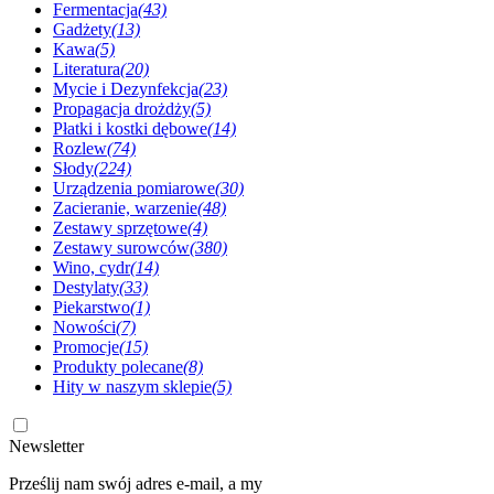
Fermentacja
(43)
Gadżety
(13)
Kawa
(5)
Literatura
(20)
Mycie i Dezynfekcja
(23)
Propagacja drożdży
(5)
Płatki i kostki dębowe
(14)
Rozlew
(74)
Słody
(224)
Urządzenia pomiarowe
(30)
Zacieranie, warzenie
(48)
Zestawy sprzętowe
(4)
Zestawy surowców
(380)
Wino, cydr
(14)
Destylaty
(33)
Piekarstwo
(1)
Nowości
(7)
Promocje
(15)
Produkty polecane
(8)
Hity w naszym sklepie
(5)
Newsletter
Prześlij nam swój adres e-mail, a my