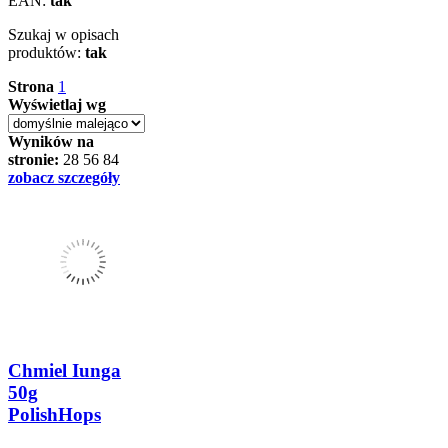
EAN:
tak
Szukaj w opisach
produktów:
tak
Strona
1
Wyświetlaj wg
Wyników na
stronie:
28
56
84
zobacz szczegóły
Chmiel Iunga
50g
PolishHops