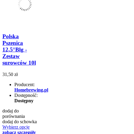
Polska
Pszenica
12,5°Blg -
Zestaw
surowców 10l
31,50 zł
Producent:
Homebrewing.pl
Dostępność:
Dostępny
dodaj do
porównania
dodaj do schowka
Wybierz opcje
zobacz szczegóły