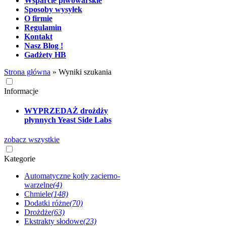
Wsparcie piwowarskie
Sposoby wysyłek
O firmie
Regulamin
Kontakt
Nasz Blog !
Gadżety HB
Strona główna
»
Wyniki szukania
Informacje
WYPRZEDAŻ drożdży
płynnych Yeast Side Labs
zobacz wszystkie
Kategorie
Automatyczne kotły zacierno-
warzelne
(4)
Chmiele
(148)
Dodatki różne
(70)
Drożdże
(63)
Ekstrakty słodowe
(23)