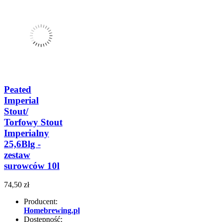
Peated
Imperial
Stout/
Torfowy Stout
Imperialny
25,6Blg -
zestaw
surowców 10l
74,50 zł
Producent:
Homebrewing.pl
Dostępność: