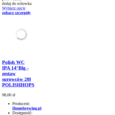
dodaj do schowka
Wybierz opcje
zobacz szczegóły
Polish WC
IPA 14°Blg -
zestaw
surowców 20l
POLISHHOPS
98,00 zł
Producent:
Homebrewing.pl
Dostępność: