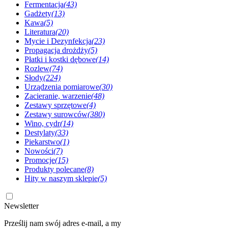
Fermentacja
(43)
Gadżety
(13)
Kawa
(5)
Literatura
(20)
Mycie i Dezynfekcja
(23)
Propagacja drożdży
(5)
Płatki i kostki dębowe
(14)
Rozlew
(74)
Słody
(224)
Urządzenia pomiarowe
(30)
Zacieranie, warzenie
(48)
Zestawy sprzętowe
(4)
Zestawy surowców
(380)
Wino, cydr
(14)
Destylaty
(33)
Piekarstwo
(1)
Nowości
(7)
Promocje
(15)
Produkty polecane
(8)
Hity w naszym sklepie
(5)
Newsletter
Prześlij nam swój adres e-mail, a my