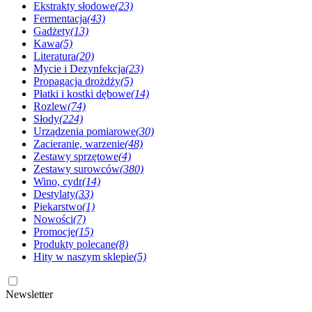
Ekstrakty słodowe
(23)
Fermentacja
(43)
Gadżety
(13)
Kawa
(5)
Literatura
(20)
Mycie i Dezynfekcja
(23)
Propagacja drożdży
(5)
Płatki i kostki dębowe
(14)
Rozlew
(74)
Słody
(224)
Urządzenia pomiarowe
(30)
Zacieranie, warzenie
(48)
Zestawy sprzętowe
(4)
Zestawy surowców
(380)
Wino, cydr
(14)
Destylaty
(33)
Piekarstwo
(1)
Nowości
(7)
Promocje
(15)
Produkty polecane
(8)
Hity w naszym sklepie
(5)
Newsletter