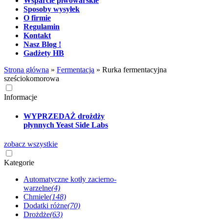
Wsparcie piwowarskie
Sposoby wysyłek
O firmie
Regulamin
Kontakt
Nasz Blog !
Gadżety HB
Strona główna
»
Fermentacja
»
Rurka fermentacyjna
sześciokomorowa
Informacje
WYPRZEDAŻ drożdży
płynnych Yeast Side Labs
zobacz wszystkie
Kategorie
Automatyczne kotły zacierno-
warzelne
(4)
Chmiele
(148)
Dodatki różne
(70)
Drożdże
(63)