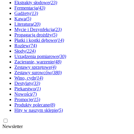
Ekstrakty słodowe
(23)
Fermentacja
(43)
Gadżety
(13)
Kawa
(5)
Literatura
(20)
Mycie i Dezynfekcja
(23)
Propagacja drożdży
(5)
Płatki i kostki dębowe
(14)
Rozlew
(74)
Słody
(224)
Urządzenia pomiarowe
(30)
Zacieranie, warzenie
(48)
Zestawy sprzętowe
(4)
Zestawy surowców
(380)
Wino, cydr
(14)
Destylaty
(33)
Piekarstwo
(1)
Nowości
(7)
Promocje
(15)
Produkty polecane
(8)
Hity w naszym sklepie
(5)
Newsletter