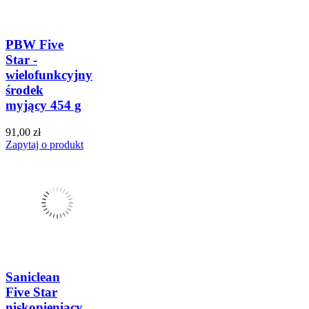
PBW Five
Star -
wielofunkcyjny
środek
myjący 454 g
91,00 zł
Zapytaj o produkt
Saniclean
Five Star
niskopieniący