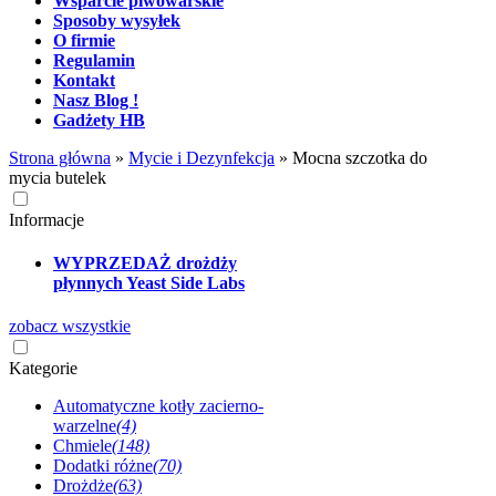
Wsparcie piwowarskie
Sposoby wysyłek
O firmie
Regulamin
Kontakt
Nasz Blog !
Gadżety HB
Strona główna
»
Mycie i Dezynfekcja
»
Mocna szczotka do
mycia butelek
Informacje
WYPRZEDAŻ drożdży
płynnych Yeast Side Labs
zobacz wszystkie
Kategorie
Automatyczne kotły zacierno-
warzelne
(4)
Chmiele
(148)
Dodatki różne
(70)
Drożdże
(63)