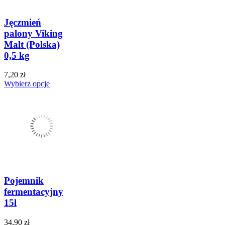
Jęczmień
palony Viking
Malt (Polska)
0,5 kg
7,20 zł
Wybierz opcje
Pojemnik
fermentacyjny
15l
34,90 zł