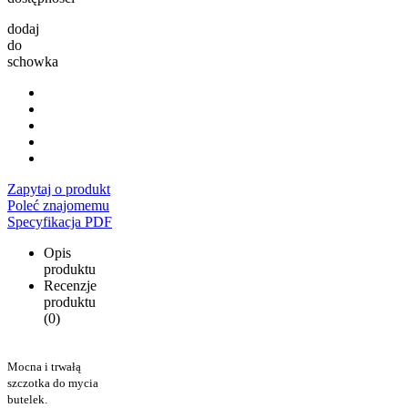
dodaj
do
schowka
Zapytaj o produkt
Poleć znajomemu
Specyfikacja PDF
Opis
produktu
Recenzje
produktu
(0)
Mocna i trwałą
szczotka do mycia
butelek.