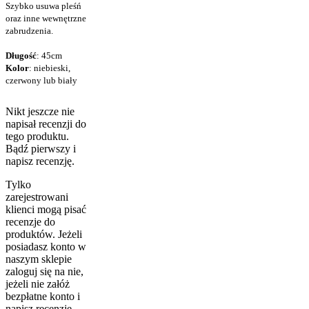
Szybko usuwa pleśń
oraz inne wewnętrzne
zabrudzenia.
Długość
: 45cm
Kolor
: niebieski,
czerwony lub biały
Nikt jeszcze nie
napisał recenzji do
tego produktu.
Bądź pierwszy i
napisz recenzję.
Tylko
zarejestrowani
klienci mogą pisać
recenzje do
produktów. Jeżeli
posiadasz konto w
naszym sklepie
zaloguj się na nie,
jeżeli nie załóż
bezpłatne konto i
napisz recenzję.