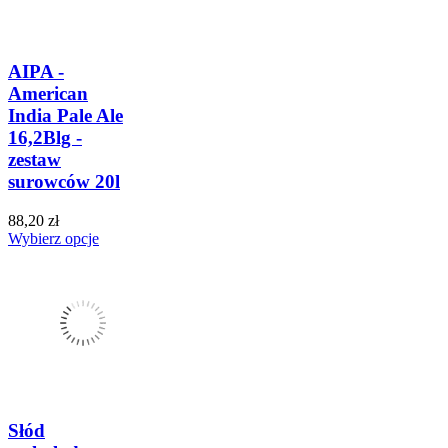
AIPA -
American
India Pale Ale
16,2Blg -
zestaw
surowców 20l
88,20 zł
Wybierz opcje
Słód