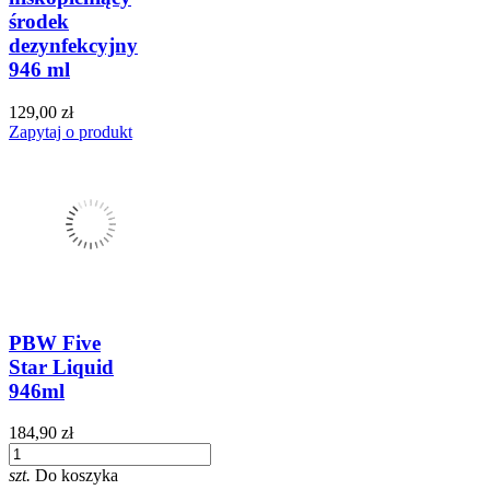
środek
dezynfekcyjny
946 ml
129,00 zł
Zapytaj o produkt
PBW Five
Star Liquid
946ml
184,90 zł
szt.
Do koszyka