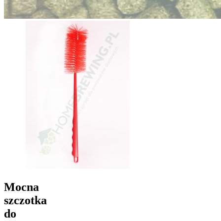
Mocna
szczotka
do