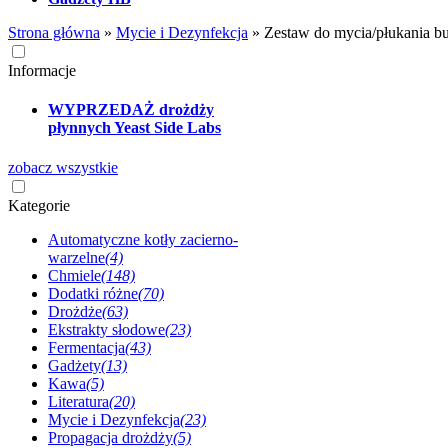
Strona główna
»
Mycie i Dezynfekcja
»
Zestaw do mycia/płukania
Informacje
WYPRZEDAŻ drożdży
płynnych Yeast Side Labs
zobacz wszystkie
Kategorie
Automatyczne kotły zacierno-
warzelne
(4)
Chmiele
(148)
Dodatki różne
(70)
Drożdże
(63)
Ekstrakty słodowe
(23)
Fermentacja
(43)
Gadżety
(13)
Kawa
(5)
Literatura
(20)
Mycie i Dezynfekcja
(23)
Propagacja drożdży
(5)