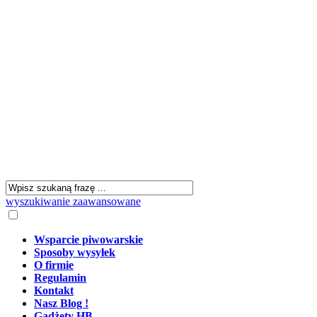
wyszukiwanie zaawansowane
Wsparcie piwowarskie
Sposoby wysyłek
O firmie
Regulamin
Kontakt
Nasz Blog !
Gadżety HB