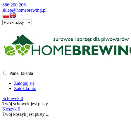
666 200 206
sklep@homebrewing.pl
Panel klienta
Zaloguj się
Załóż konto
Schowek
0
Twój schowek jest pusty
Koszyk
0
Twój koszyk jest pusty ...