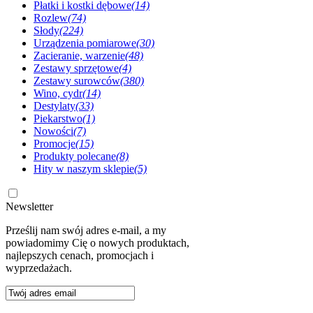
Płatki i kostki dębowe
(14)
Rozlew
(74)
Słody
(224)
Urządzenia pomiarowe
(30)
Zacieranie, warzenie
(48)
Zestawy sprzętowe
(4)
Zestawy surowców
(380)
Wino, cydr
(14)
Destylaty
(33)
Piekarstwo
(1)
Nowości
(7)
Promocje
(15)
Produkty polecane
(8)
Hity w naszym sklepie
(5)
Newsletter
Prześlij nam swój adres e-mail, a my
powiadomimy Cię o nowych produktach,
najlepszych cenach, promocjach i
wyprzedażach.