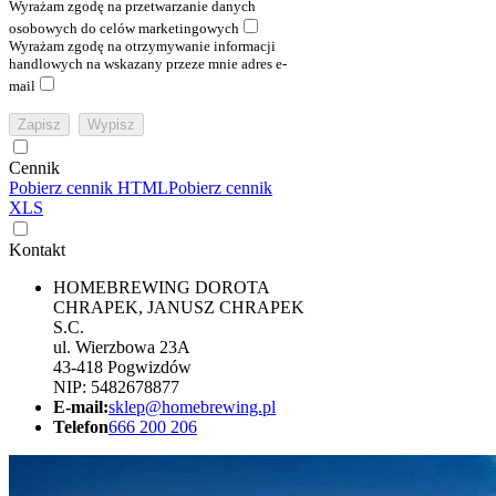
Wyrażam zgodę na przetwarzanie danych
osobowych do celów marketingowych
Wyrażam zgodę na otrzymywanie informacji
handlowych na wskazany przeze mnie adres e-
mail
Cennik
Pobierz cennik HTML
Pobierz cennik
XLS
Kontakt
HOMEBREWING DOROTA
CHRAPEK, JANUSZ CHRAPEK
S.C.
ul. Wierzbowa 23A
43-418 Pogwizdów
NIP: 5482678877
E-mail:
sklep@homebrewing.pl
Telefon
666 200 206