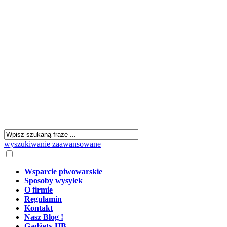
wyszukiwanie zaawansowane
Wsparcie piwowarskie
Sposoby wysyłek
O firmie
Regulamin
Kontakt
Nasz Blog !
Gadżety HB