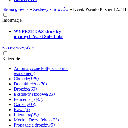
Strona główna
»
Zestawy surowców
»
Kveik Pseudo Pilzner 12,3°Bl
Informacje
WYPRZEDAŻ drożdży
płynnych Yeast Side Labs
zobacz wszystkie
Kategorie
Automatyczne kotły zacierno-
warzelne
(4)
Chmiele
(148)
Dodatki różne
(70)
Drożdże
(63)
Ekstrakty słodowe
(23)
Fermentacja
(43)
Gadżety
(13)
Kawa
(5)
Literatura
(20)
Mycie i Dezynfekcja
(23)
Propagacja drożdży
(5)