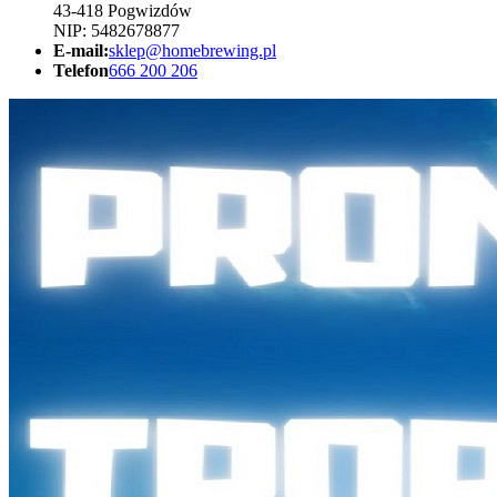
43-418 Pogwizdów
NIP: 5482678877
E-mail:
sklep@homebrewing.pl
Telefon
666 200 206