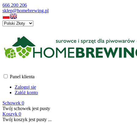
666 200 206
sklep@homebrewing.pl
Panel klienta
Zaloguj się
Załóż konto
Schowek
0
Twój schowek jest pusty
Koszyk
0
Twój koszyk jest pusty ...