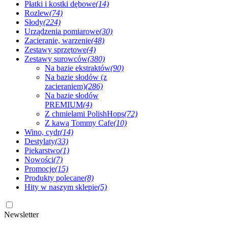
Płatki i kostki dębowe
(14)
Rozlew
(74)
Słody
(224)
Urządzenia pomiarowe
(30)
Zacieranie, warzenie
(48)
Zestawy sprzętowe
(4)
Zestawy surowców
(380)
Na bazie ekstraktów
(90)
Na bazie słodów (z
zacieraniem)
(286)
Na bazie słodów
PREMIUM
(4)
Z chmielami PolishHops
(72)
Z kawą Tommy Cafe
(10)
Wino, cydr
(14)
Destylaty
(33)
Piekarstwo
(1)
Nowości
(7)
Promocje
(15)
Produkty polecane
(8)
Hity w naszym sklepie
(5)
Newsletter