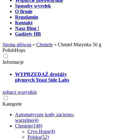
Wsparcie piwowarskie
Sposoby wysyłek
O firmie
Regulamin
Kontakt
Nasz Blog !
Gadżety HB
Strona główna
»
Chmiele
»
Chmiel Marynka 50 g
PolishHops
Informacje
WYPRZEDAŻ drożdży
płynnych Yeast Side Labs
zobacz wszystkie
Kategorie
Automatyczne kotły zacierno-
warzelne
(4)
Chmiele
(148)
Cryo Hops
(4)
Polska
(52)