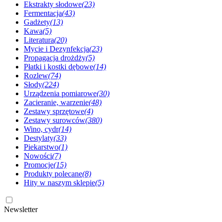
Ekstrakty słodowe
(23)
Fermentacja
(43)
Gadżety
(13)
Kawa
(5)
Literatura
(20)
Mycie i Dezynfekcja
(23)
Propagacja drożdży
(5)
Płatki i kostki dębowe
(14)
Rozlew
(74)
Słody
(224)
Urządzenia pomiarowe
(30)
Zacieranie, warzenie
(48)
Zestawy sprzętowe
(4)
Zestawy surowców
(380)
Wino, cydr
(14)
Destylaty
(33)
Piekarstwo
(1)
Nowości
(7)
Promocje
(15)
Produkty polecane
(8)
Hity w naszym sklepie
(5)
Newsletter