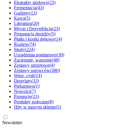
Ekstrakty słodowe
(23)
Fermentacja
(43)
Gadżety
(13)
Kawa
(5)
Literatura
(20)
Mycie i Dezynfekcja
(23)
Propagacja drożdży
(5)
Płatki i kostki dębowe
(14)
Rozlew
(74)
Słody
(224)
Urządzenia pomiarowe
(30)
Zacieranie, warzenie
(48)
Zestawy sprzętowe
(4)
Zestawy surowców
(380)
Wino, cydr
(14)
Destylaty
(33)
Piekarstwo
(1)
Nowości
(7)
Promocje
(15)
Produkty polecane
(8)
Hity w naszym sklepie
(5)
Newsletter