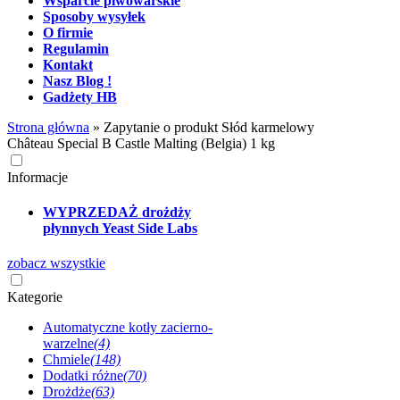
Wsparcie piwowarskie
Sposoby wysyłek
O firmie
Regulamin
Kontakt
Nasz Blog !
Gadżety HB
Strona główna
»
Zapytanie o produkt Słód karmelowy
Château Special B Castle Malting (Belgia) 1 kg
Informacje
WYPRZEDAŻ drożdży
płynnych Yeast Side Labs
zobacz wszystkie
Kategorie
Automatyczne kotły zacierno-
warzelne
(4)
Chmiele
(148)
Dodatki różne
(70)
Drożdże
(63)