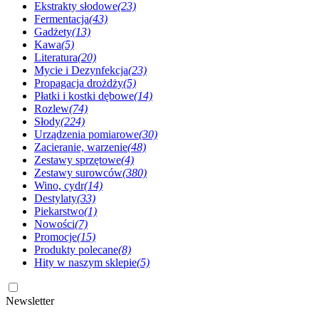
Ekstrakty słodowe
(23)
Fermentacja
(43)
Gadżety
(13)
Kawa
(5)
Literatura
(20)
Mycie i Dezynfekcja
(23)
Propagacja drożdży
(5)
Płatki i kostki dębowe
(14)
Rozlew
(74)
Słody
(224)
Urządzenia pomiarowe
(30)
Zacieranie, warzenie
(48)
Zestawy sprzętowe
(4)
Zestawy surowców
(380)
Wino, cydr
(14)
Destylaty
(33)
Piekarstwo
(1)
Nowości
(7)
Promocje
(15)
Produkty polecane
(8)
Hity w naszym sklepie
(5)
Newsletter