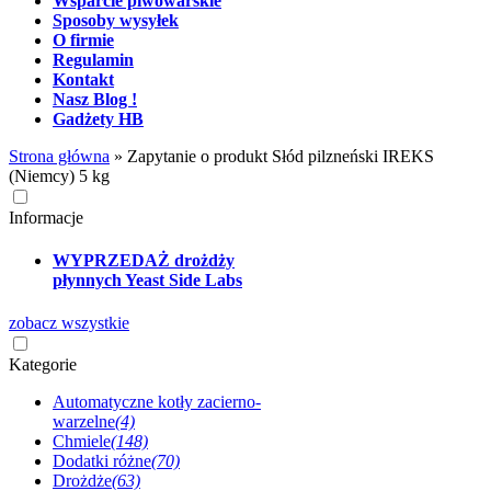
Wsparcie piwowarskie
Sposoby wysyłek
O firmie
Regulamin
Kontakt
Nasz Blog !
Gadżety HB
Strona główna
»
Zapytanie o produkt Słód pilzneński IREKS
(Niemcy) 5 kg
Informacje
WYPRZEDAŻ drożdży
płynnych Yeast Side Labs
zobacz wszystkie
Kategorie
Automatyczne kotły zacierno-
warzelne
(4)
Chmiele
(148)
Dodatki różne
(70)
Drożdże
(63)