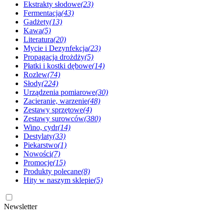
Ekstrakty słodowe
(23)
Fermentacja
(43)
Gadżety
(13)
Kawa
(5)
Literatura
(20)
Mycie i Dezynfekcja
(23)
Propagacja drożdży
(5)
Płatki i kostki dębowe
(14)
Rozlew
(74)
Słody
(224)
Urządzenia pomiarowe
(30)
Zacieranie, warzenie
(48)
Zestawy sprzętowe
(4)
Zestawy surowców
(380)
Wino, cydr
(14)
Destylaty
(33)
Piekarstwo
(1)
Nowości
(7)
Promocje
(15)
Produkty polecane
(8)
Hity w naszym sklepie
(5)
Newsletter