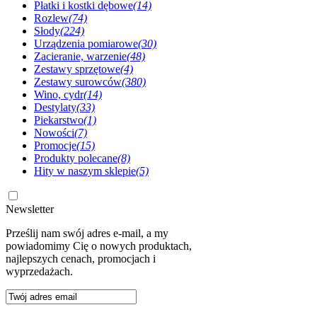
Płatki i kostki dębowe
(14)
Rozlew
(74)
Słody
(224)
Urządzenia pomiarowe
(30)
Zacieranie, warzenie
(48)
Zestawy sprzętowe
(4)
Zestawy surowców
(380)
Wino, cydr
(14)
Destylaty
(33)
Piekarstwo
(1)
Nowości
(7)
Promocje
(15)
Produkty polecane
(8)
Hity w naszym sklepie
(5)
Newsletter
Prześlij nam swój adres e-mail, a my
powiadomimy Cię o nowych produktach,
najlepszych cenach, promocjach i
wyprzedażach.