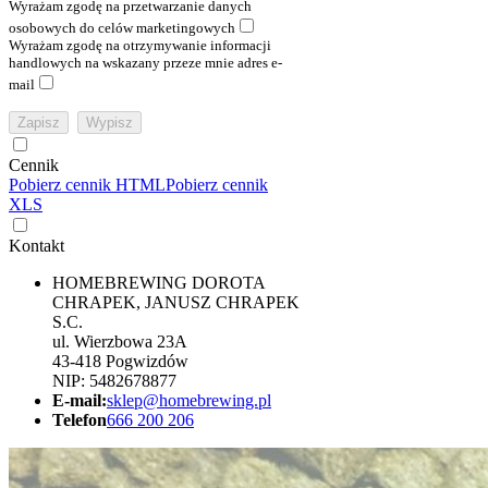
Wyrażam zgodę na przetwarzanie danych
osobowych do celów marketingowych
Wyrażam zgodę na otrzymywanie informacji
handlowych na wskazany przeze mnie adres e-
mail
Cennik
Pobierz cennik HTML
Pobierz cennik
XLS
Kontakt
HOMEBREWING DOROTA
CHRAPEK, JANUSZ CHRAPEK
S.C.
ul. Wierzbowa 23A
43-418 Pogwizdów
NIP: 5482678877
E-mail:
sklep@homebrewing.pl
Telefon
666 200 206