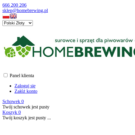
666 200 206
sklep@homebrewing.pl
Panel klienta
Zaloguj się
Załóż konto
Schowek
0
Twój schowek jest pusty
Koszyk
0
Twój koszyk jest pusty ...