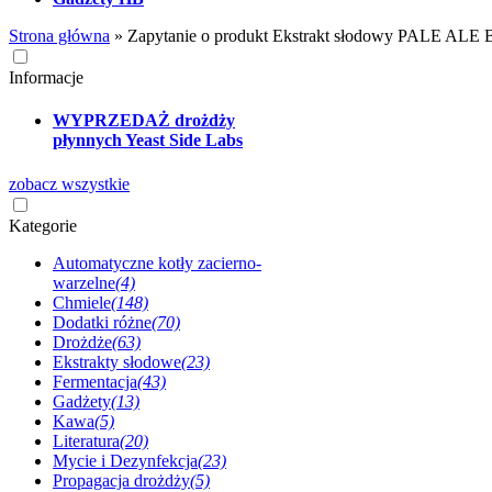
Strona główna
»
Zapytanie o produkt Ekstrakt słodowy PALE ALE B
Informacje
WYPRZEDAŻ drożdży
płynnych Yeast Side Labs
zobacz wszystkie
Kategorie
Automatyczne kotły zacierno-
warzelne
(4)
Chmiele
(148)
Dodatki różne
(70)
Drożdże
(63)
Ekstrakty słodowe
(23)
Fermentacja
(43)
Gadżety
(13)
Kawa
(5)
Literatura
(20)
Mycie i Dezynfekcja
(23)
Propagacja drożdży
(5)