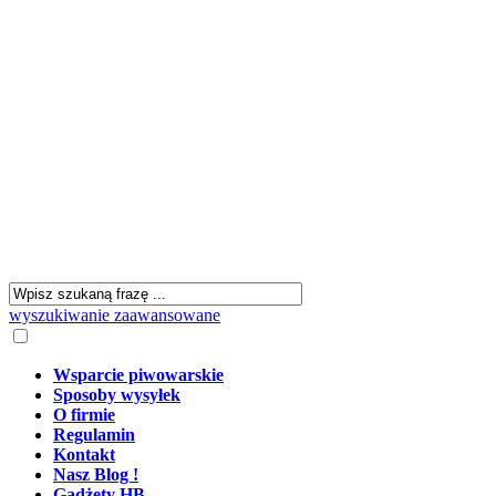
wyszukiwanie zaawansowane
Wsparcie piwowarskie
Sposoby wysyłek
O firmie
Regulamin
Kontakt
Nasz Blog !
Gadżety HB