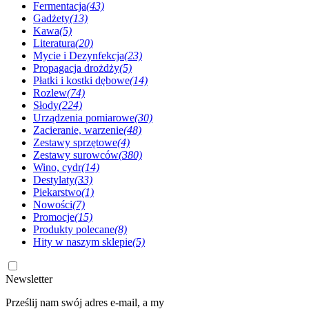
Fermentacja
(43)
Gadżety
(13)
Kawa
(5)
Literatura
(20)
Mycie i Dezynfekcja
(23)
Propagacja drożdży
(5)
Płatki i kostki dębowe
(14)
Rozlew
(74)
Słody
(224)
Urządzenia pomiarowe
(30)
Zacieranie, warzenie
(48)
Zestawy sprzętowe
(4)
Zestawy surowców
(380)
Wino, cydr
(14)
Destylaty
(33)
Piekarstwo
(1)
Nowości
(7)
Promocje
(15)
Produkty polecane
(8)
Hity w naszym sklepie
(5)
Newsletter
Prześlij nam swój adres e-mail, a my