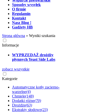
Wsparcie piwowarskie
Sposoby wysyłek
O firmie
Regulamin
Kontakt
Nasz Blog !
Gadżety HB
Strona główna
»
Wyniki szukania
Informacje
WYPRZEDAŻ drożdży
płynnych Yeast Side Labs
zobacz wszystkie
Kategorie
Automatyczne kotły zacierno-
warzelne
(4)
Chmiele
(148)
Dodatki różne
(70)
Drożdże
(63)
Ekstrakty słodowe
(23)