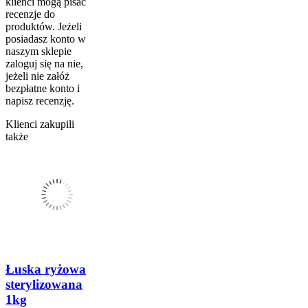
klienci mogą pisać
recenzje do
produktów. Jeżeli
posiadasz konto w
naszym sklepie
zaloguj się na nie,
jeżeli nie załóż
bezpłatne konto i
napisz recenzję.
Klienci zakupili
także
Łuska ryżowa
sterylizowana
1kg