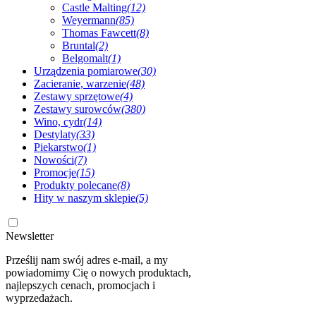
Castle Malting
(12)
Weyermann
(85)
Thomas Fawcett
(8)
Bruntal
(2)
Belgomalt
(1)
Urządzenia pomiarowe
(30)
Zacieranie, warzenie
(48)
Zestawy sprzętowe
(4)
Zestawy surowców
(380)
Wino, cydr
(14)
Destylaty
(33)
Piekarstwo
(1)
Nowości
(7)
Promocje
(15)
Produkty polecane
(8)
Hity w naszym sklepie
(5)
Newsletter
Prześlij nam swój adres e-mail, a my
powiadomimy Cię o nowych produktach,
najlepszych cenach, promocjach i
wyprzedażach.