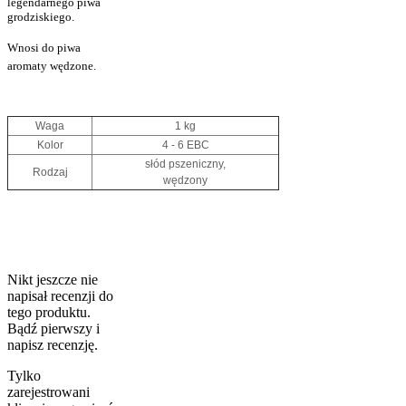
legendarnego piwa
grodziskiego.
Wnosi do piwa
aromaty wędzone.
Waga
1 kg
Kolor
4 - 6 EBC
słód pszeniczny,
Rodzaj
wędzony
Nikt jeszcze nie
napisał recenzji do
tego produktu.
Bądź pierwszy i
napisz recenzję.
Tylko
zarejestrowani