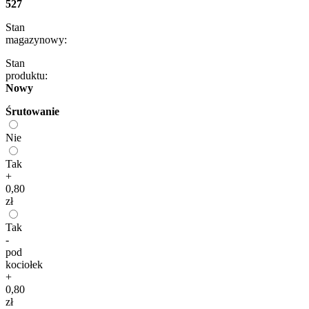
527
Stan
magazynowy:
Stan
produktu:
Nowy
Śrutowanie
Nie
Tak
+
0,80
zł
Tak
-
pod
kociołek
+
0,80
zł