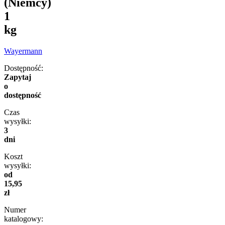
(Niemcy)
1
kg
Wayermann
Dostępność:
Zapytaj
o
dostępność
Czas
wysyłki:
3
dni
Koszt
wysyłki:
od
15,95
zł
Numer
katalogowy: