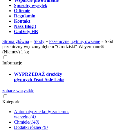
Wsparcie piwowarskie
Sposoby wysyłek
O firmie
Regulamin
Kontakt
Nasz Blog !
Gadżety HB
Strona główna
»
Słody
»
Pszeniczne, żytnie, owsiane
»
Słód
pszeniczny wędzony dębem "Grodziski" Weyermann®
(Niemcy) 1 kg
Informacje
WYPRZEDAŻ drożdży
płynnych Yeast Side Labs
zobacz wszystkie
Kategorie
Automatyczne kotły zacierno-
warzelne
(4)
Chmiele
(148)
Dodatki różne
(70)