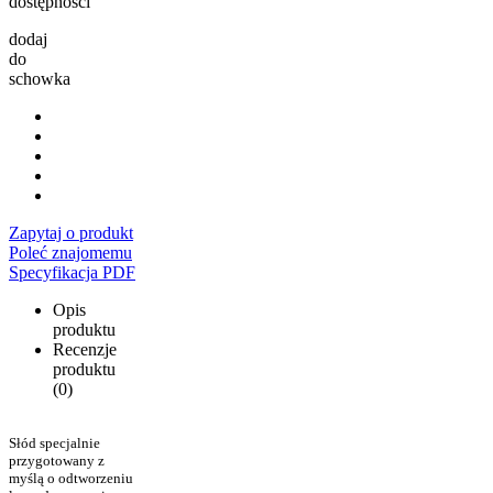
dostępności
dodaj
do
schowka
Zapytaj o produkt
Poleć znajomemu
Specyfikacja PDF
Opis
produktu
Recenzje
produktu
(0)
Słód specjalnie
przygotowany z
myślą o odtworzeniu