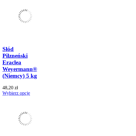
Słód
Pilzneński
Eraclea
Weyermann®
(Niemcy) 5 kg
48,20 zł
Wybierz opcje