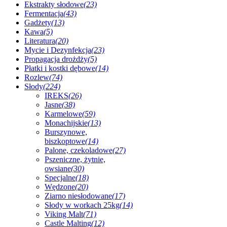
Ekstrakty słodowe
(23)
Fermentacja
(43)
Gadżety
(13)
Kawa
(5)
Literatura
(20)
Mycie i Dezynfekcja
(23)
Propagacja drożdży
(5)
Płatki i kostki dębowe
(14)
Rozlew
(74)
Słody
(224)
IREKS
(26)
Jasne
(38)
Karmelowe
(59)
Monachijskie
(13)
Burszynowe,
biszkoptowe
(14)
Palone, czekoladowe
(27)
Pszeniczne, żytnie,
owsiane
(30)
Specjalne
(18)
Wędzone
(20)
Ziarno niesłodowane
(17)
Słody w workach 25kg
(14)
Viking Malt
(71)
Castle Malting
(12)