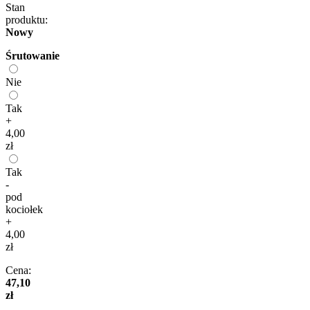
Stan
produktu:
Nowy
Śrutowanie
Nie
Tak
+
4,00
zł
Tak
-
pod
kociołek
+
4,00
zł
Cena:
47,10
zł