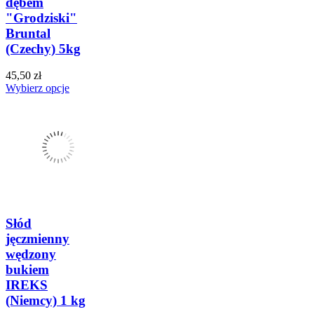
dębem
"Grodziski"
Bruntal
(Czechy) 5kg
45,50 zł
Wybierz opcje
Słód
jęczmienny
wędzony
bukiem
IREKS
(Niemcy) 1 kg