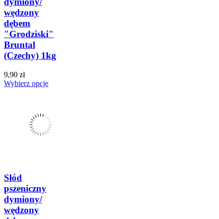
dymiony/
wędzony
dębem
"Grodziski"
Bruntal
(Czechy) 1kg
9,90 zł
Wybierz opcje
Słód
pszeniczny
dymiony/
wędzony