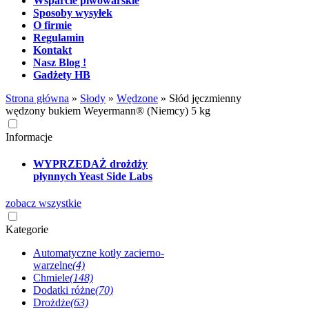
Wsparcie piwowarskie
Sposoby wysyłek
O firmie
Regulamin
Kontakt
Nasz Blog !
Gadżety HB
Strona główna
»
Słody
»
Wędzone
»
Słód jęczmienny
wędzony bukiem Weyermann® (Niemcy) 5 kg
Informacje
WYPRZEDAŻ drożdży
płynnych Yeast Side Labs
zobacz wszystkie
Kategorie
Automatyczne kotły zacierno-
warzelne
(4)
Chmiele
(148)
Dodatki różne
(70)
Drożdże
(63)