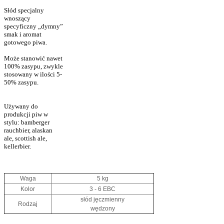
Słód specjalny
wnoszący
specyficzny „dymny”
smak i aromat
gotowego piwa.
Może stanowić nawet
100% zasypu, zwykle
stosowany w ilości 5-
50% zasypu.
Używany do
produkcji piw w
stylu: bamberger
rauchbier, alaskan
ale, scottish ale,
kellerbier.
Waga
5 kg
Kolor
3 - 6 EBC
słód jęczmienny
Rodzaj
wędzony