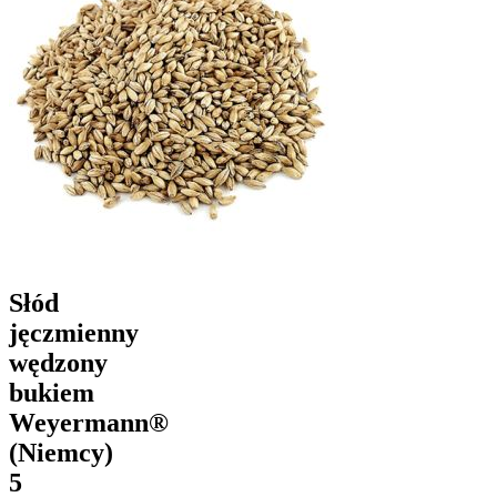
Słód
jęczmienny
wędzony
bukiem
Weyermann®
(Niemcy)
5