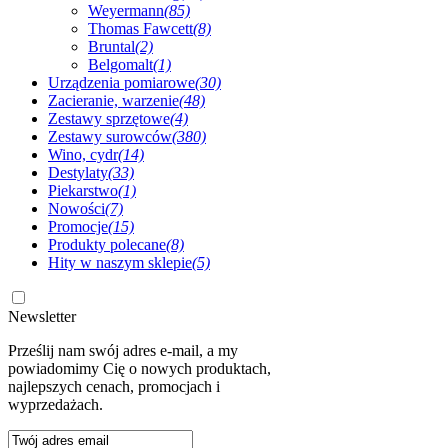
Weyermann
(85)
Thomas Fawcett
(8)
Bruntal
(2)
Belgomalt
(1)
Urządzenia pomiarowe
(30)
Zacieranie, warzenie
(48)
Zestawy sprzętowe
(4)
Zestawy surowców
(380)
Wino, cydr
(14)
Destylaty
(33)
Piekarstwo
(1)
Nowości
(7)
Promocje
(15)
Produkty polecane
(8)
Hity w naszym sklepie
(5)
Newsletter
Prześlij nam swój adres e-mail, a my
powiadomimy Cię o nowych produktach,
najlepszych cenach, promocjach i
wyprzedażach.