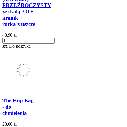
PRZEŹROCZYSTY
ze skalą 33l +
kranik +
rurka z uszcze
48,90 zł
szt.
Do koszyka
The Hop Bag
- do
chmielenia
28,00 zł