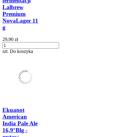
fermentacji
Lalbrew
Premium
NovaLager 11
g
29,90 zł
szt.
Do koszyka
Ekuanot
American
India Pale Ale
16,9°Blg -
zestaw