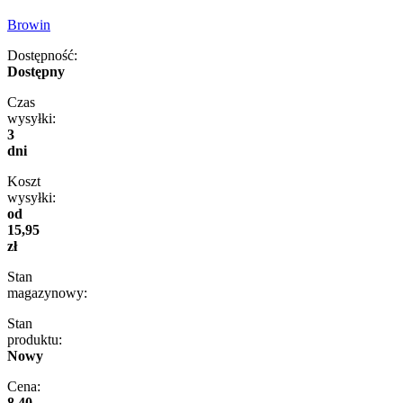
Browin
Dostępność:
Dostępny
Czas
wysyłki:
3
dni
Koszt
wysyłki:
od
15,95
zł
Stan
magazynowy:
Stan
produktu:
Nowy
Cena:
8,40