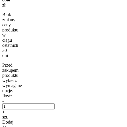
zł
Brak
zmiany
ceny
produktu
w
ciągu
ostatnich
30
dni
Przed
zakupem
produktu
wybierz
wymagane
opcje.
Ilość:
-
+
szt.
Dodaj