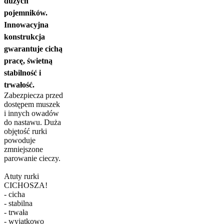
dużych
pojemników.
Innowacyjna
konstrukcja
gwarantuje cichą
pracę, świetną
stabilność i
trwałość.
Zabezpiecza przed
dostępem muszek
i innych owadów
do nastawu. Duża
objętość rurki
powoduje
zmniejszone
parowanie cieczy.
Atuty rurki
CICHOSZA!
- cicha
- stabilna
- trwała
- wyjątkowo