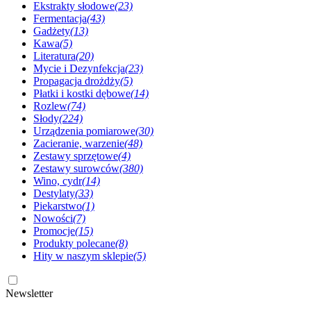
Ekstrakty słodowe
(23)
Fermentacja
(43)
Gadżety
(13)
Kawa
(5)
Literatura
(20)
Mycie i Dezynfekcja
(23)
Propagacja drożdży
(5)
Płatki i kostki dębowe
(14)
Rozlew
(74)
Słody
(224)
Urządzenia pomiarowe
(30)
Zacieranie, warzenie
(48)
Zestawy sprzętowe
(4)
Zestawy surowców
(380)
Wino, cydr
(14)
Destylaty
(33)
Piekarstwo
(1)
Nowości
(7)
Promocje
(15)
Produkty polecane
(8)
Hity w naszym sklepie
(5)
Newsletter