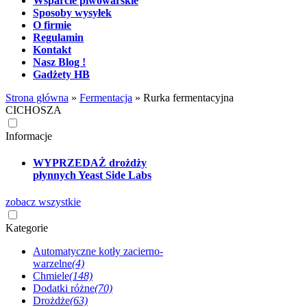
Wsparcie piwowarskie
Sposoby wysyłek
O firmie
Regulamin
Kontakt
Nasz Blog !
Gadżety HB
Strona główna
»
Fermentacja
»
Rurka fermentacyjna
CICHOSZA
Informacje
WYPRZEDAŻ drożdży
płynnych Yeast Side Labs
zobacz wszystkie
Kategorie
Automatyczne kotły zacierno-
warzelne
(4)
Chmiele
(148)
Dodatki różne
(70)
Drożdże
(63)