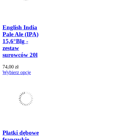
English India
Pale Ale (IPA)
15,6°Blg -
zestaw
surowców 20l
74,00 zł
Wybierz opcje
Płatki dębowe
francuskie,