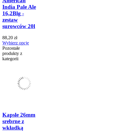
American
India Pale Ale
16,2Blg -
zestaw
surowców 20l
88,20 zł
Wybierz opcje
Pozostałe
produkty z
kategorii
Kapsle 26mm
srebrne z
wkładką