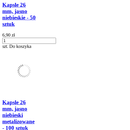
Kapsle 26
mm, jasno
niebieskie - 50
sztuk
6,90 zł
szt.
Do koszyka
Kapsle 26
mm, jasno
niebieski
metalizowane
- 100 sztuk