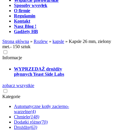
Wsparcie piwowarskie
Sposoby wysyłek
O firmie
Regulamin
Kontakt
Nasz Blog !
Gadżety HB
Strona główna
»
Rozlew
»
kapsle
»
Kapsle 26 mm, zielony
met.- 150 sztuk
Informacje
WYPRZEDAŻ drożdży
płynnych Yeast Side Labs
zobacz wszystkie
Kategorie
Automatyczne kotły zacierno-
warzelne
(4)
Chmiele
(148)
Dodatki różne
(70)
Drożdże
(63)