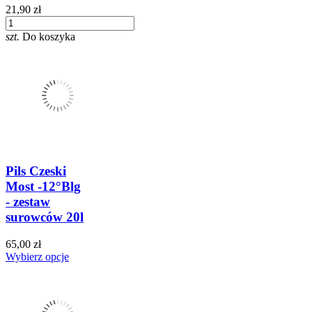
21,90 zł
szt.
Do koszyka
Pils Czeski
Most -12°Blg
- zestaw
surowców 20l
65,00 zł
Wybierz opcje