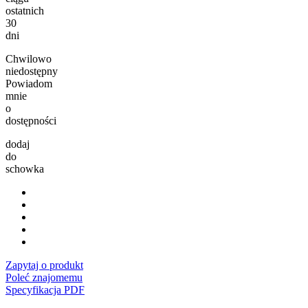
ostatnich
30
dni
Chwilowo
niedostępny
Powiadom
mnie
o
dostępności
dodaj
do
schowka
Zapytaj o produkt
Poleć znajomemu
Specyfikacja PDF