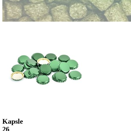
Kapsle
26