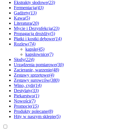
Ekstrakty słodowe
(23)
Fermentacja
(43)
Gadżety
(13)
Kawa
(5)
Literatura
(20)
Mycie i Dezynfekcja
(23)
Propagacja drożdży
(5)
Płatki i kostki dębowe
(14)
Rozlew
(74)
kapsle
(45)
kapslownice
(7)
Słody
(224)
Urządzenia pomiarowe
(30)
Zacieranie, warzenie
(48)
Zestawy sprzętowe
(4)
Zestawy surowców
(380)
Wino, cydr
(14)
Destylaty
(33)
Piekarstwo
(1)
Nowości
(7)
Promocje
(15)
Produkty polecane
(8)
Hity w naszym sklepie
(5)