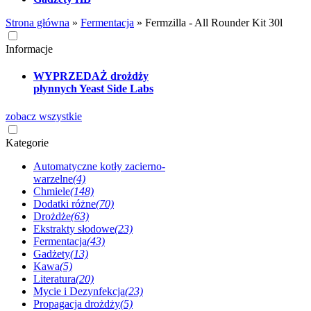
Strona główna
»
Fermentacja
»
Fermzilla - All Rounder Kit 30l
Informacje
WYPRZEDAŻ drożdży
płynnych Yeast Side Labs
zobacz wszystkie
Kategorie
Automatyczne kotły zacierno-
warzelne
(4)
Chmiele
(148)
Dodatki różne
(70)
Drożdże
(63)
Ekstrakty słodowe
(23)
Fermentacja
(43)
Gadżety
(13)
Kawa
(5)
Literatura
(20)
Mycie i Dezynfekcja
(23)
Propagacja drożdży
(5)