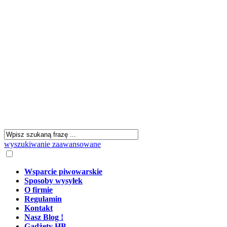
wyszukiwanie zaawansowane
Wsparcie piwowarskie
Sposoby wysyłek
O firmie
Regulamin
Kontakt
Nasz Blog !
Gadżety HB