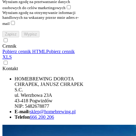
Wyrażam zgodę na przetwarzanie danych
osobowych do celów marketingowych
Wyrażam zgodę na otrzymywanie informacji
handlowych na wskazany przeze mnie adres e-
mail
Cennik
Pobierz cennik HTML
Pobierz cennik
XLS
Kontakt
HOMEBREWING DOROTA
CHRAPEK, JANUSZ CHRAPEK
S.C.
ul. Wierzbowa 23A
43-418 Pogwizdów
NIP: 5482678877
E-mail:
sklep@homebrewing.pl
Telefon
666 200 206