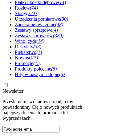
Płatki i kostki dębowe
(14)
Rozlew
(74)
Słody
(224)
Urządzenia pomiarowe
(30)
Zacieranie, warzenie
(48)
Zestawy sprzętowe
(4)
Zestawy surowców
(380)
Wino, cydr
(14)
Destylaty
(33)
Piekarstwo
(1)
Nowości
(7)
Promocje
(15)
Produkty polecane
(8)
Hity w naszym sklepie
(5)
Newsletter
Prześlij nam swój adres e-mail, a my
powiadomimy Cię o nowych produktach,
najlepszych cenach, promocjach i
wyprzedażach.