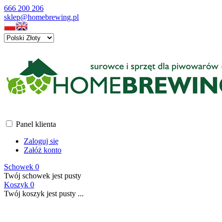
666 200 206
sklep@homebrewing.pl
Panel klienta
Zaloguj się
Załóż konto
Schowek
0
Twój schowek jest pusty
Koszyk
0
Twój koszyk jest pusty ...