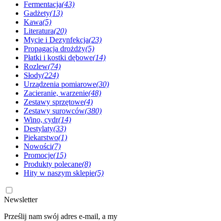
Fermentacja
(43)
Gadżety
(13)
Kawa
(5)
Literatura
(20)
Mycie i Dezynfekcja
(23)
Propagacja drożdży
(5)
Płatki i kostki dębowe
(14)
Rozlew
(74)
Słody
(224)
Urządzenia pomiarowe
(30)
Zacieranie, warzenie
(48)
Zestawy sprzętowe
(4)
Zestawy surowców
(380)
Wino, cydr
(14)
Destylaty
(33)
Piekarstwo
(1)
Nowości
(7)
Promocje
(15)
Produkty polecane
(8)
Hity w naszym sklepie
(5)
Newsletter
Prześlij nam swój adres e-mail, a my