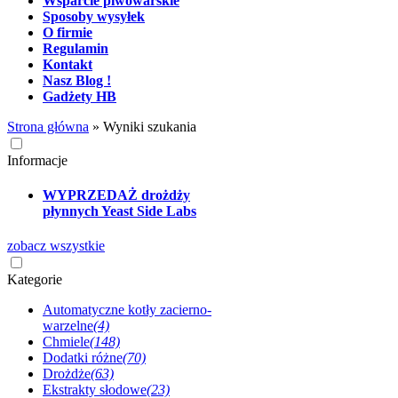
Wsparcie piwowarskie
Sposoby wysyłek
O firmie
Regulamin
Kontakt
Nasz Blog !
Gadżety HB
Strona główna
»
Wyniki szukania
Informacje
WYPRZEDAŻ drożdży
płynnych Yeast Side Labs
zobacz wszystkie
Kategorie
Automatyczne kotły zacierno-
warzelne
(4)
Chmiele
(148)
Dodatki różne
(70)
Drożdże
(63)
Ekstrakty słodowe
(23)