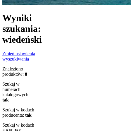
Wyniki
szukania:
wiedeński
Zmień ustawienia
wyszukiwania
Znaleziono
produktów:
8
Szukaj w
numerach
katalogowych:
tak
Szukaj w kodach
producenta:
tak
Szukaj w kodach
EAN:
tak