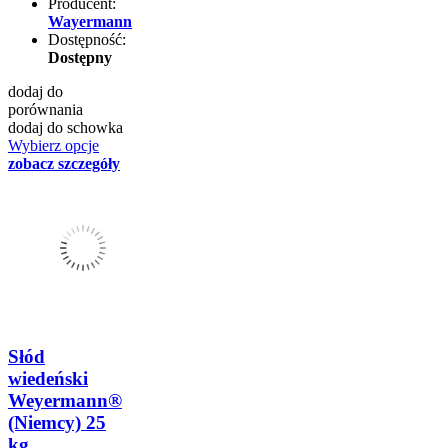
Producent:
Wayermann
Dostępność:
Dostępny
dodaj do
porównania
dodaj do schowka
Wybierz opcje
zobacz szczegóły
Słód
wiedeński
Weyermann®
(Niemcy) 25
kg